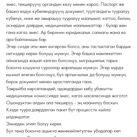
эмес, текшерүүчү органдын көзү менен кароо. Паспорт же
башка өздүк күбөлөндүрүүчү документ, туулгандыгы тууралуу
күбөлүк, нике же ажырашуу тууралуу маалымат, каттоо, билим,
аскердик даярдык, медициналык маалымкаттар - булар жөн
гана кагаз эмес. Ар биринин юридикалык салмагы жана өз
ара байланышы бар.
Эгер сизде аты-жөн өзгөргөн болсо, аны тастыктаган бардык
негиздер керек болушу мүмкүн. Эгер башка мамлекеттин
аймагында жашап келген болсоңуз, миграциялык тарых
боюнча кошумча суроолор жаралышы мүмкүн. Эгер мурда
кызмат өтөгөн болсоңуз, бул артыкчылык да болушу мүмкүн,
бирок документ менен ырасталганда гана.
Тажрыйба көрсөткөндөй, адамдардын көбү убакытты
медициналык комиссияда эмес, кагаз маселесинде жоготот.
Ошондуктан алдын ала текшерүү - эң маанилүү баскыч.
Кээде туура даярдалган пакет бүт процессти кыйла
ылдамдатат.
Эмнеден этият болуу керек
Бул тема боюнча ашыкча жөнөкөйлөтүлгөн убадалар көп