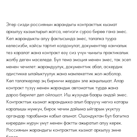
Эгер сизди россиянын жарандыгы контракттык кызмат
аркылуу кызыктырып жатса, негизги суроо бирөө гана эмес.
Кеп жарандыкты алуу фактысында эмес, талапка туура
келесизби, кайсы тартип колдонулат, документтер канчалык
тез каралат жана контракт өзү сиз үчүн чыныгы практикалык
жолбу деген маселеде. Бул тема эмоция менен эмес, так эсеп
менен чечилет: жарамдуулук, документтик абал, аскердик
адистикке ылайыктуулук жана мамлекеттик жол-жоболор.
Көп талапкерлер эң биринчи жерден эле жаңылышат. Алар
контракт түзүү менен жарандык автоматтык түрдө жана
дароо берилет деп ойлошот. Иш жүзүндө баары андай эмес.
Контракттык кызмат жарандыкка алып баруучу негиз катары
каралышы мүмкүн, бирок чечим дайыма ыйгарым укуктуу
органдар тарабынан кабыл алынат. Ошондуктан бул багытка
кирерден мурун үмүт менен фактты ажыратып алуу керек.
Россиянын жарандыгы контракттык кызмат аркылуу эмне
берет