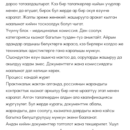
дароо татаалдаштырат. Кээ бир талапкерлер кыйын учурлар
менен да өтүшөт, бирок бул жерде ар бир окуя өзүнчө
каралат. Жалпы эреже жөнөкөй: жашырууга аракет кылган
маалымат кийин тоскоолдук болуп чыгат.
Үчүнчү блок - медициналык комиссия. Ден соолук
категориясы кызмат багытын түздөн-түз аныктайт. Айрым
адамдар алдыңкы бөлүктөргө жараса, кээ бирлери колдоо же
техникалык адистиктерге гана каралышы мүмкүн.
Ошондуктан өзүн ашыкча мактоо да, ооруларды жашыруу да
акылдуу кадам эмес. Документтеги жана комиссиядагы
маалымат дал келиши керек.
Процесс кандай жүрөт
Практикалык жактан алганда, россиянын жарандыгы
контракттык кызмат аркылуу бир нече ырааттуу этап менен
каралат. Алгач талапкердин алдын ала квалификациясы
жүргүзүлөт. Бул жерде курагы, документтик абалы,
жарандыгы, ден соолугу, кызматка даярдыгы жана кайсы
багытка бөлүштүрүлүшү мүмкүн экени бааланат.
Андан кийин документтер топтолот жана текшерилет. Ушул