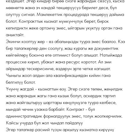
кездешет. Эгер кимдир бирөө сизге жарандык сөзсүз, кыска
мөөнөттө жана эч кандай текшерүүсүз берилет десе, бул
олуттуу сигнал. Мамлекеттик процедурада текшерүү дайыма
болот. Контракттык кызмат мүмкүнчүлүк берет, бирок
кепилдикти жеке ортомчу эмес, ыйгарым укуктуу орган гана
аныктайт.
Экинчи кооптуу жер - өз абалыңызды туура эмес баалоо. Кээ
бир талапкерлер ден соолугу, жаш курагы же документтик
көйгөйлөрү боюнча өтө оптимист болуп алышат. Натыйжада
процесске кирип, убакыт жана ресурс коротот. Ал эми
айрымдар тескерисинче, өздөрүн эрте четке кагышат.
Чыныгы жооп алдын ала квалификациядан кийин гана
белгилүү болот.
Үчүнчү жагдай - кызматтын өзү. Эгер сизге төлөм, жеңилдик
жана жарандык жагы гана кызык болуп, аскердик тартип
жана жайгаштыруу шарттары көңүлүңүзгө туура келбесе,
мындай чечим узакка барбайт. Контракт - бул
административдик формалдуулук эмес, толук жоопкерчилик.
Кайсы учурда бул жол чындап пайдалуу
Эгер талапкер расмий түзүм аркылуу кызматка кирүүнү