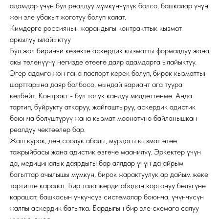
адамдар үчүн бул реалдуу мүмкүнчүлүк болсо, башкалар үчүн
жөн эле убакыт жоготуу болуп калат.
Кимдерге россиянын жарандыгы контракттык кызмат
аркылуу ылайыктуу
Бул жол биринчи кезекте аскердик кызматты формалдуу жана
акы төлөнүүчү негизде өтөөгө даяр адамдарга ылайыктуу.
Эгер адамга жөн гана паспорт керек болуп, бирок кызматтын
шарттарына даяр болбосо, мындай вариант ага туура
келбейт. Контракт - бул толук кандуу милдеттенме. Анда
тартип, буйрукту аткаруу, жайгаштыруу, аскердик адистик
боюнча бөлүштүрүү жана кызмат мөөнөтүнө байланышкан
реалдуу чектөөлөр бар.
Жаш курак, ден соолук абалы, мурдагы кызмат өтөө
тажрыйбасы жана адистик өзгөчө маанилүү. Эркектер үчүн
да, медициналык даярдыгы бар аялдар үчүн да айрым
багыттар ачылышы мүмкүн, бирок жарактуулук ар дайым жеке
тартипте каралат. Бир талапкерди абадан коргонуу бөлүгүнө
карашат, башкасын учкучсуз системалар боюнча, үчүнчүсүн
жалпы аскердик багытка. Бардыгын бир эле схемага салуу