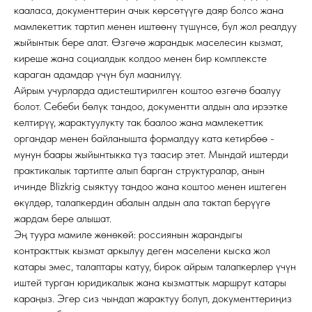
кааласа, документтерин ачык көрсөтүүгө даяр болсо жана
мамлекеттик тартип менен иштөөнү түшүнсө, бул жол реалдуу
жыйынтык бере алат. Өзгөчө жарандык маселесин кызмат,
киреше жана социалдык колдоо менен бир комплексте
караган адамдар үчүн бул маанилүү.
Айрым учурларда адистештирилген коштоо өзгөчө баалуу
болот. Себеби бөлүк тандоо, документти алдын ала ирээтке
келтирүү, жарактуулукту так баалоо жана мамлекеттик
органдар менен байланышта формалдуу ката кетирбөө -
мунун баары жыйынтыкка түз таасир этет. Мындай иштерди
практикалык тартипте алып барган структуралар, анын
ичинде Blizkrig сыяктуу тандоо жана коштоо менен иштеген
өкүлдөр, талапкердин абалын алдын ала тактап берүүгө
жардам бере алышат.
Эң туура мамиле жөнөкөй: россиянын жарандыгы
контракттык кызмат аркылуу деген маселени кыска жол
катары эмес, талаптары катуу, бирок айрым талапкерлер үчүн
иштей турган юридикалык жана кызматтык маршрут катары
караңыз. Эгер сиз чындап жарактуу болуп, документтериңиз