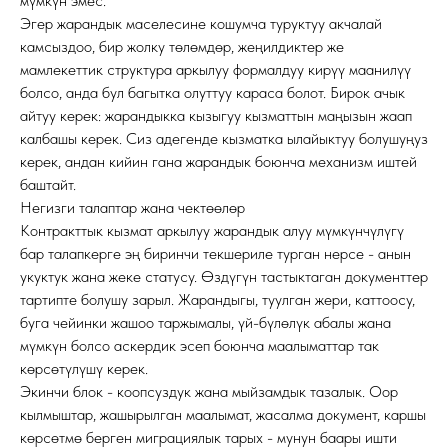
мүмкүн эмес.
Эгер жарандык маселесине кошумча туруктуу акчалай
камсыздоо, бир жолку төлөмдөр, жеңилдиктер же
мамлекеттик структура аркылуу формалдуу кирүү маанилүү
болсо, анда бул багытка олуттуу караса болот. Бирок ачык
айтуу керек: жарандыкка кызыгуу кызматтын маңызын жаап
калбашы керек. Сиз адегенде кызматка ылайыктуу болушуңуз
керек, андан кийин гана жарандык боюнча механизм иштей
баштайт.
Негизги талаптар жана чектөөлөр
Контракттык кызмат аркылуу жарандык алуу мүмкүнчүлүгү
бар талапкерге эң биринчи текшериле турган нерсе - анын
укуктук жана жеке статусу. Өздүгүн тастыктаган документтер
тартипте болушу зарыл. Жарандыгы, туулган жери, каттоосу,
буга чейинки жашоо таржымалы, үй-бүлөлүк абалы жана
мүмкүн болсо аскердик эсеп боюнча маалыматтар так
көрсөтүлүшү керек.
Экинчи блок - коопсуздук жана мыйзамдык тазалык. Оор
кылмыштар, жашырылган маалымат, жасалма документ, каршы
көрсөтмө берген миграциялык тарых - мунун баары ишти