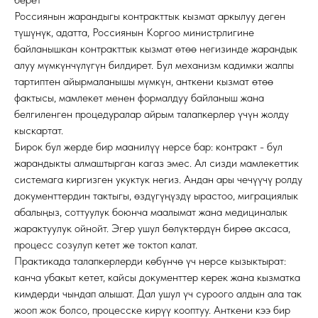
Россиянын жарандыгы контракттык кызмат аркылуу деген
түшүнүк, адатта, Россиянын Коргоо министрлигине
байланышкан контракттык кызмат өтөө негизинде жарандык
алуу мүмкүнчүлүгүн билдирет. Бул механизм кадимки жалпы
тартиптен айырмаланышы мүмкүн, анткени кызмат өтөө
фактысы, мамлекет менен формалдуу байланыш жана
белгиленген процедуралар айрым талапкерлер үчүн жолду
кыскартат.
Бирок бул жерде бир маанилүү нерсе бар: контракт - бул
жарандыкты алмаштырган кагаз эмес. Ал сизди мамлекеттик
системага киргизген укуктук негиз. Андан ары чечүүчү ролду
документтердин тактыгы, өздүгүңүздү ырастоо, миграциялык
абалыңыз, соттуулук боюнча маалымат жана медициналык
жарактуулук ойнойт. Эгер ушул бөлүктөрдүн бирөө аксаса,
процесс созулуп кетет же токтоп калат.
Практикада талапкерлерди көбүнчө үч нерсе кызыктырат:
канча убакыт кетет, кайсы документтер керек жана кызматка
кимдерди чындап алышат. Дал ушул үч суроого алдын ала так
жооп жок болсо, процесске кирүү кооптуу. Анткени кээ бир