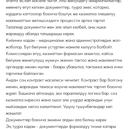
этапта эң көп маселе чыгат. Аты-жөнүндөгү айырмачылыктар,
мөөнөтү өтүп кеткен документтер, туура эмес котормо,
мурдагы каттоолор боюнча боштук же кызматка тиешелүү
маалыматтын жетишсиздиги процессти артка тартат.
Талапкер документти жөн эле алып келбей, аны ишке
жарамдуу абалда тапшырышы керек.
Кийинки кадам - медициналык жана административдик жол-
жоболор. Бул бөлүккө үстүртөн мамиле кылууга болбойт.
Комиссиядан өтүү, кызматтын формасын аныктоо, кайсы
бөлүккө жөнөтүлүшү мүмкүн экенин тактоо жана мамлекеттик
органдар менен иштөө - баары убакытка, тактыкка жана ички
тартипке байланган.
Андан соң контракт маселеси чечилет. Контракт бар болгону
менен, жарандык темасы өзүнчө мамлекеттик тартип боюнча
жүрөт. Башкача айтканда, эки параллелдүү логика бар: сиз
кызматка киресиз жана ошол эле учурда жарандык үчүн
мыйзамдык негиз калыптанат. Ушуну түшүнбөгөндөр көп
жаңылат.
Документтер боюнча эмнени алдын ала билиш керек
Эң туура кадам - документтерди формалдуу тизме катары