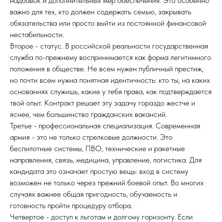
надбавок и дополнительных мер обеспечения. Это особенно
важно для тех, кто должен содержать семью, закрывать
обязательства или просто выйти из постоянной финансовой
нестабильности.
Второе - статус. В российской реальности государственная
служба по-прежнему воспринимается как форма легитимного
положения в обществе. Не всем нужен публичный престиж,
но почти всем нужна понятная идентичность: кто ты, на каких
основаниях служишь, какие у тебя права, как подтверждается
твой опыт. Контракт решает эту задачу гораздо жестче и
яснее, чем большинство гражданских вакансий.
Третье - профессиональная специализация. Современная
армия - это не только стрелковые должности. Это
беспилотные системы, ПВО, технические и ракетные
направления, связь, медицина, управление, логистика. Для
кандидата это означает простую вещь: вход в систему
возможен не только через прежний боевой опыт. Во многих
случаях важнее общая пригодность, обучаемость и
готовность пройти процедуру отбора.
Четвертое - доступ к льготам и долгому горизонту. Если